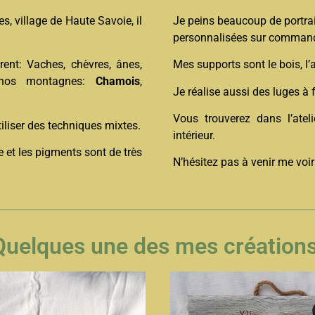
fférents jeux.
s, village de Haute Savoie, il
Je peins beaucoup de portrai
personnalisées sur comman
wealth, deux seront très proches.
ent: Vaches, chèvres, ânes,
Mes supports sont le bois, l’
 nos montagnes:
Chamois
,
Je réalise aussi des luges à 
Vous trouverez dans l’ateli
tiliser des techniques mixtes.
intérieur.
 et les pigments sont de très
N’hésitez pas à venir me voir
Quelques une des mes créations