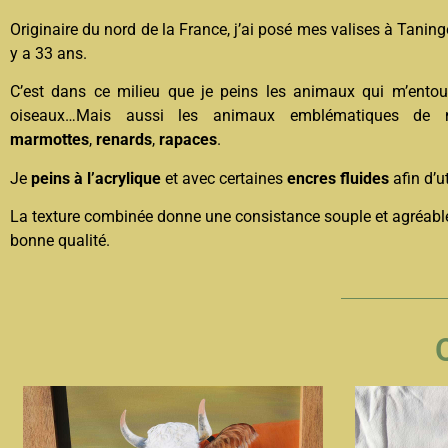
Une fois que vous commencez à jouer, vous rencontrerez di
Originaire du nord de la France, j’ai posé mes valises à Taninge
Casino Gratuits Pas De Bonus De Dépôt Gardez Les Gains
y a 33 ans.
Bien que les casinos VA seront situés dans tout le common
Casino Discover 5 Euro
C’est dans ce milieu que je peins les animaux qui m’entour
oiseaux…Mais aussi les animaux emblématiques de
marmottes
,
renards
,
rapaces
.
Je
peins à l’acrylique
et avec certaines
encres fluides
afin d’u
La texture combinée donne une consistance souple et agréable
bonne qualité.